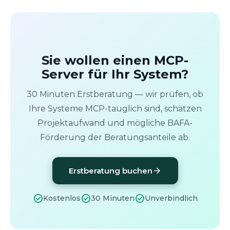
Sie wollen einen MCP-
Server für Ihr System?
30 Minuten Erstberatung — wir prüfen, ob
Ihre Systeme MCP-tauglich sind, schätzen
Projektaufwand und mögliche BAFA-
Förderung der Beratungsanteile ab.
arrow_forward
Erstberatung buchen
check_circle
check_circle
check_circle
Kostenlos
30 Minuten
Unverbindlich