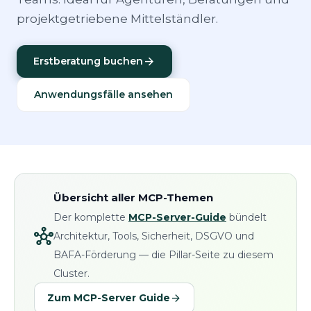
projektgetriebene Mittelständler.
arrow_forward
Erstberatung buchen
Anwendungsfälle ansehen
Übersicht aller MCP-Themen
Der komplette
MCP-Server-Guide
bündelt
hub
Architektur, Tools, Sicherheit, DSGVO und
BAFA-Förderung — die Pillar-Seite zu diesem
Cluster.
arrow_forward
Zum MCP-Server Guide