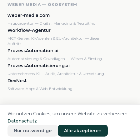
WEBER MEDIA — ÖKOSYSTEM
weber-media.com
Hauptagentur — Digital, Marketing & Recruiting
Workflow-Agentur
MCP-Server, KI-Agenten & EU-Architektur — dieser
Auftritt
ProzessAutomation.ai
Automatisierung & Grundlagen — Wissen & Einstieg
ProzessAutomatisierung.ai
Unternehmens-KI — Audit, Architektur & Umsetzung
DevNest
Software, Apps & Web-Entwicklung
Wir nutzen Cookies, um unsere Website zu verbessern.
© 2026 Weber Media Consulting GmbH · Workflow-Agentur ·
Datenschutz
DSGVO-konform · SSL-gesichert
Impressum
Datenschutz
AGB
Cookie-Einstellungen
Nur notwendige
Alle akzeptieren