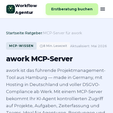
Workflow
-
menu
Erstberatung buchen
Agentur
Startseite
Ratgeber
MCP-Server für awork
/
/
MCP-WISSEN
schedule
8 Min. Lesezeit
Aktualisiert: Mai 2026
awork MCP-Server
awork ist das führende Projektmanagement-
Tool aus Hamburg — made in Germany, mit
Hosting in Deutschland und voller DSGVO-
Compliance ab Werk. Mit einem MCP-Server
bekommt Ihr KI-Agent kontrollierten Zugriff
auf Projekte, Aufgaben, Zeiterfassung und
Teams. Ideal für Agenturen, Beratungen und