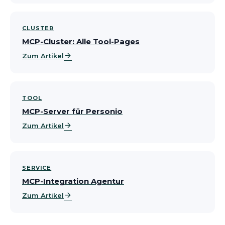
CLUSTER
MCP-Cluster: Alle Tool-Pages
arrow_forward
Zum Artikel
TOOL
MCP-Server für Personio
arrow_forward
Zum Artikel
SERVICE
MCP-Integration Agentur
arrow_forward
Zum Artikel