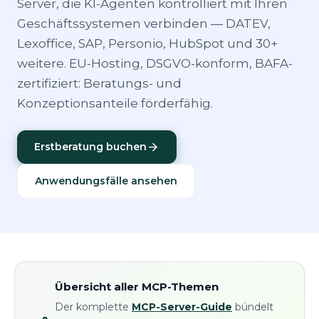
Server, die KI-Agenten kontrolliert mit Ihren
Geschäftssystemen verbinden — DATEV,
Lexoffice, SAP, Personio, HubSpot und 30+
weitere. EU-Hosting, DSGVO-konform, BAFA-
zertifiziert: Beratungs- und
Konzeptionsanteile förderfähig.
arrow_forward
Erstberatung buchen
Anwendungsfälle ansehen
Übersicht aller MCP-Themen
Der komplette
MCP-Server-Guide
bündelt