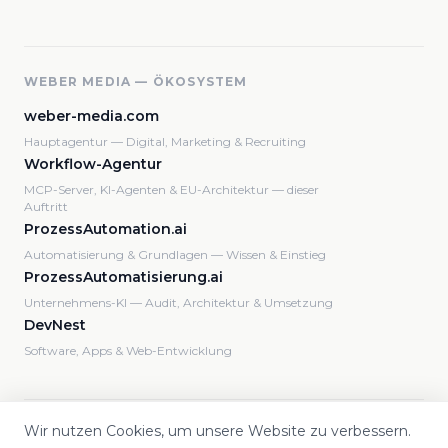
WEBER MEDIA — ÖKOSYSTEM
weber-media.com
Hauptagentur — Digital, Marketing & Recruiting
Workflow-Agentur
MCP-Server, KI-Agenten & EU-Architektur — dieser
Auftritt
ProzessAutomation.ai
Automatisierung & Grundlagen — Wissen & Einstieg
ProzessAutomatisierung.ai
Unternehmens-KI — Audit, Architektur & Umsetzung
DevNest
Software, Apps & Web-Entwicklung
Wir nutzen Cookies, um unsere Website zu verbessern.
© 2026 Weber Media Consulting GmbH · Workflow-Agentur ·