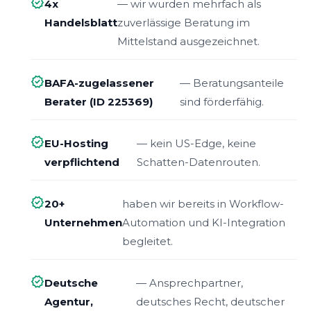
verified
4x
— wir wurden mehrfach als
Handelsblatt
zuverlässige Beratung im
Mittelstand ausgezeichnet.
verified
BAFA-zugelassener
— Beratungsanteile
Berater (ID 225369)
sind förderfähig.
verified
EU-Hosting
— kein US-Edge, keine
verpflichtend
Schatten-Datenrouten.
verified
20+
haben wir bereits in Workflow-
Unternehmen
Automation und KI-Integration
begleitet.
verified
Deutsche
— Ansprechpartner,
Agentur,
deutsches Recht, deutscher