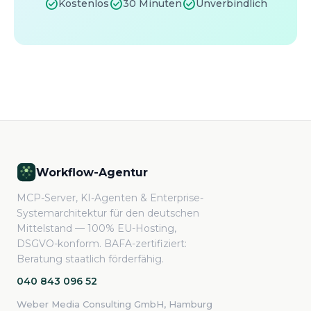
check_circle
check_circle
check_circle
Kostenlos
30 Minuten
Unverbindlich
Workflow-Agentur
MCP-Server, KI-Agenten & Enterprise-
Systemarchitektur für den deutschen
Mittelstand — 100% EU-Hosting,
DSGVO-konform. BAFA-zertifiziert:
Beratung staatlich förderfähig.
040 843 096 52
Weber Media Consulting GmbH, Hamburg