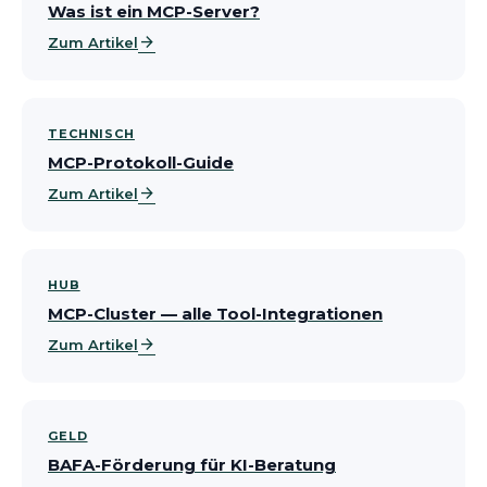
Was ist ein MCP-Server?
arrow_forward
Zum Artikel
TECHNISCH
MCP-Protokoll-Guide
arrow_forward
Zum Artikel
HUB
MCP-Cluster — alle Tool-Integrationen
arrow_forward
Zum Artikel
GELD
BAFA-Förderung für KI-Beratung