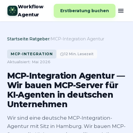
Workflow
-
menu
Erstberatung buchen
Agentur
Startseite
Ratgeber
MCP-Integration Agentur
/
/
MCP-INTEGRATION
schedule
12 Min. Lesezeit
Aktualisiert: Mai 2026
MCP-Integration Agentur —
Wir bauen MCP-Server für
KI-Agenten in deutschen
Unternehmen
Wir sind eine deutsche MCP-Integration-
Agentur mit Sitz in Hamburg. Wir bauen MCP-