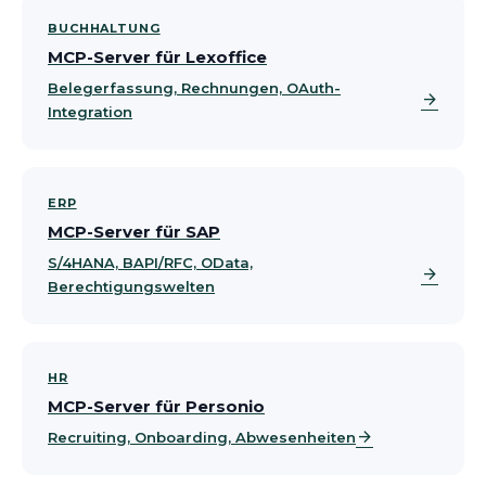
BUCHHALTUNG
MCP-Server für Lexoffice
Belegerfassung, Rechnungen, OAuth-
arrow_forward
Integration
ERP
MCP-Server für SAP
S/4HANA, BAPI/RFC, OData,
arrow_forward
Berechtigungswelten
HR
MCP-Server für Personio
arrow_forward
Recruiting, Onboarding, Abwesenheiten