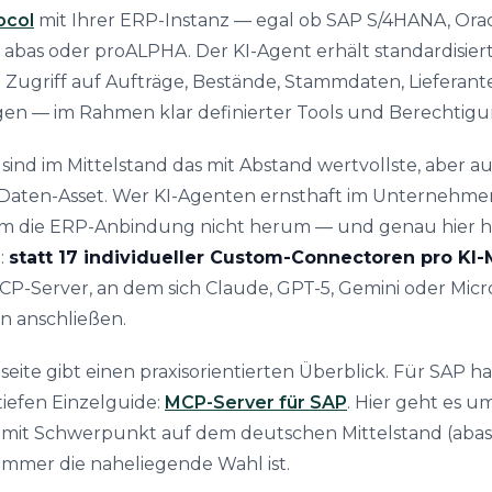
ocol
mit Ihrer ERP-Instanz — egal ob SAP S/4HANA, Oracl
 abas oder proALPHA. Der KI-Agent erhält standardisier
n Zugriff auf Aufträge, Bestände, Stammdaten, Lieferan
n — im Rahmen klar definierter Tools und Berechtigu
ind im Mittelstand das mit Abstand wertvollste, aber a
Daten-Asset. Wer KI-Agenten ernsthaft im Unternehme
um die ERP-Anbindung nicht herum — und genau hier h
:
statt 17 individueller Custom-Connectoren pro KI-
MCP-Server, an dem sich Claude, GPT-5, Gemini oder Micro
n anschließen.
eite gibt einen praxisorientierten Überblick. Für SAP h
tiefen Einzelguide:
MCP-Server für SAP
. Hier geht es u
 mit Schwerpunkt auf dem deutschen Mittelstand (abas
immer die naheliegende Wahl ist.