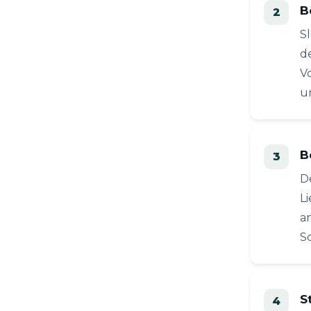
B
S
d
V
u
B
D
L
a
S
S