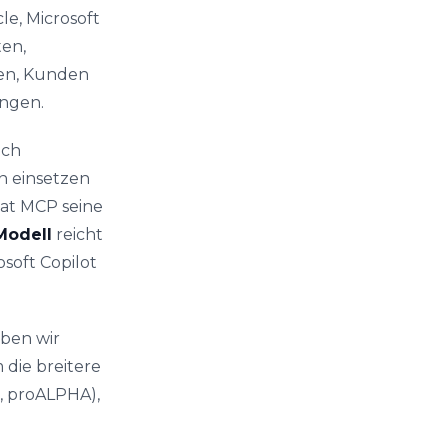
e, Microsoft
ten,
ten, Kunden
ngen.
uch
n einsetzen
at MCP seine
Modell
reicht
soft Copilot
aben wir
m die breitere
, proALPHA),