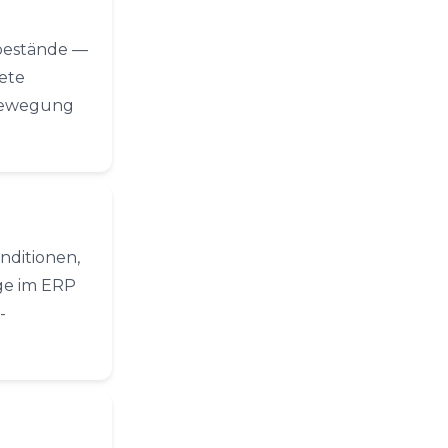
sbestände —
ete
 Bewegung
nditionen,
ge im ERP
-