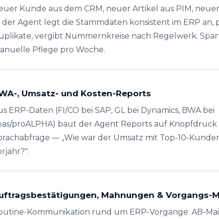
euer Kunde aus dem CRM, neuer Artikel aus PIM, neuer 
 der Agent legt die Stammdaten konsistent im ERP an, 
uplikate, vergibt Nummernkreise nach Regelwerk. Spa
anuelle Pflege pro Woche.
WA-, Umsatz- und Kosten-Reports
us ERP-Daten (FI/CO bei SAP, GL bei Dynamics, BWA bei
bas/proALPHA) baut der Agent Reports auf Knopfdruck 
prachabfrage — „Wie war der Umsatz mit Top-10-Kunden 
rjahr?".
uftragsbestätigungen, Mahnungen & Vorgangs-M
outine-Kommunikation rund um ERP-Vorgänge: AB-Mail