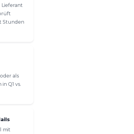
Lieferant
prüft
rt Stunden
oder als
in Q1 vs.
ails
 mit