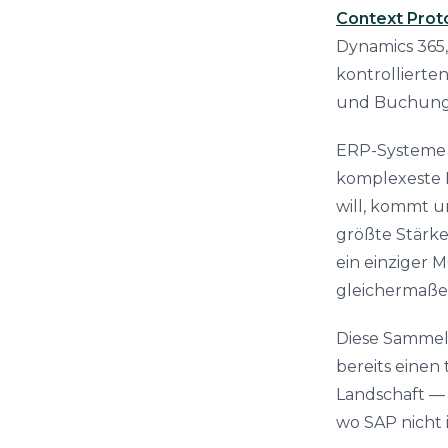
Context Prot
Dynamics 365,
kontrollierte
und Buchunge
ERP-Systeme s
komplexeste 
will, kommt 
größte Stärke
ein einziger 
gleichermaße
Diese Sammels
bereits einen 
Landschaft —
wo SAP nicht 