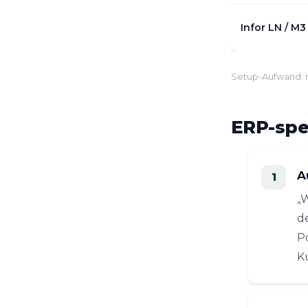
Infor LN / M3
Setup-Aufwand: re
ERP-spe
A
„
d
P
K