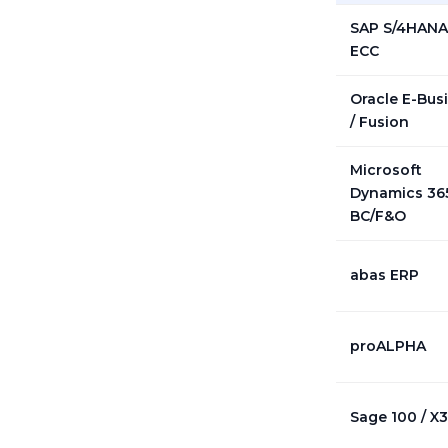
SAP S/4HANA
ECC
Oracle E-Bus
/ Fusion
Microsoft
Dynamics 36
BC/F&O
abas ERP
proALPHA
Sage 100 / X3