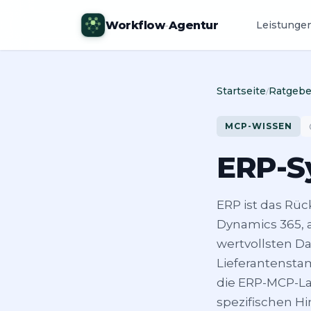
Workflow
-
Agentur
Leistunge
Startseite
Ratgebe
/
MCP-WISSEN
s
ERP-S
ERP ist das Rück
Dynamics 365, 
wertvollsten Da
Lieferantensta
die ERP-MCP-La
spezifischen H