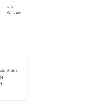
6–10
Wochen
zieht aus
te
nd