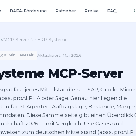
ca
n
BAFA-Förderung
Ratgeber
Preise
FAQ
r
MCP-Server für ERP-Systeme
/
chedule
10 Min. Lesezeit
Aktualisiert: Mai 2026
ysteme MCP-Server
grat fast jedes Mittelständlers — SAP, Oracle, Micro
abas, proALPHA oder Sage. Genau hier liegen die
ten für KI-Agenten: Auftragslage, Bestände, Margen
mmdaten. Diese Sammelseite gibt einen Überblick 
ndschaft 2026 — mit Vergleich, Use Cases und
inweisen zum deutschen Mittelstand (abas, proALPH