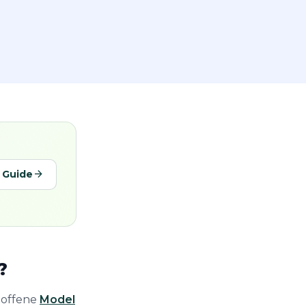
arrow_forward
 Guide
?
 offene
Model