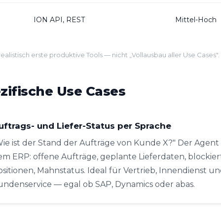
ION API, REST
Mittel-Hoch
alistisch erste produktive Tools — nicht „Vollausbau aller Use Cases".
zifische Use Cases
uftrags- und Liefer-Status per Sprache
Wie ist der Stand der Aufträge von Kunde X?" Der Agent 
em ERP: offene Aufträge, geplante Lieferdaten, blockier
ositionen, Mahnstatus. Ideal für Vertrieb, Innendienst u
undenservice — egal ob SAP, Dynamics oder abas.