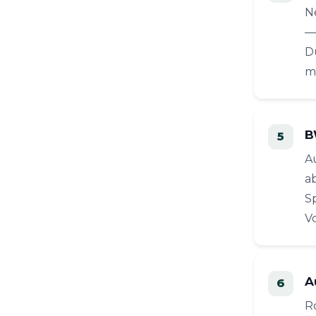
N
—
D
m
B
A
a
S
Vo
A
R