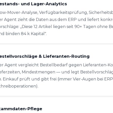
estands- und Lager-Analytics
low-Mover-Analyse, Verfügbarkeitsprüfung, Sicherheit
er Agent zieht die Daten aus dem ERP und liefert konkr
orschläge: „Diese 12 Artikel liegen seit 90+ Tagen ohne
nd binden 84 k Kapital".
estellvorschläge & Lieferanten-Routing
er Agent vergleicht Bestellbedarf gegen Lieferanten-Ko
ieferzeiten, Mindestmengen — und legt Bestellvorschlä
n. Einkauf prüft und gibt frei (immer Vier-Augen bei ERP
chreiboperationen).
tammdaten-Pflege