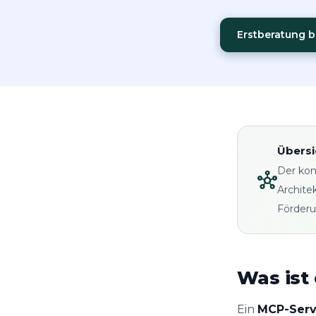
Erstberatung 
Übersi
Der ko
hub
Archite
Förderu
Was ist
Ein
MCP-Serv