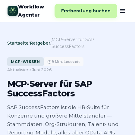
Workflow
-
menu
Erstberatung buchen
Agentur
MCP-Server für SAP
Startseite
Ratgeber
/
/
SuccessFactors
MCP-WISSEN
schedule
9 Min. Lesezeit
Aktualisiert: Juni 2026
MCP-Server für SAP
SuccessFactors
SAP SuccessFactors ist die HR-Suite für
Konzerne und größere Mittelständler —
Stammdaten, Org-Strukturen, Talent- und
Reporting-Module, alles über OData-APIs