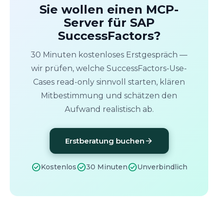
Sie wollen einen MCP-
Server für SAP
SuccessFactors?
30 Minuten kostenloses Erstgespräch —
wir prüfen, welche SuccessFactors-Use-
Cases read-only sinnvoll starten, klären
Mitbestimmung und schätzen den
Aufwand realistisch ab.
arrow_forward
Erstberatung buchen
check_circle
check_circle
check_circle
Kostenlos
30 Minuten
Unverbindlich