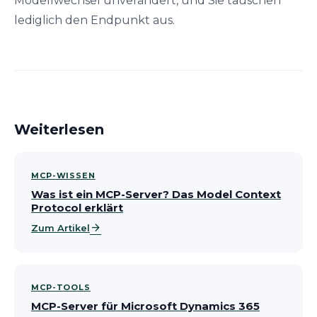
Modellwechsel unverändert, und Sie tauschen
lediglich den Endpunkt aus.
Weiterlesen
MCP-WISSEN
Was ist ein MCP-Server? Das Model Context
Protocol erklärt
arrow_forward
Zum Artikel
MCP-TOOLS
MCP-Server für Microsoft Dynamics 365