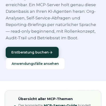
erreichbar. Ein MCP-Server holt genau diese
Datenbasis an Ihren KI-Agenten heran: Org-
Analysen, Self-Service-Abfragen und
Reporting-Briefings per natürlicher Sprache
— read-only beginnend, mit Rollenkonzept,
Audit-Trail und Betriebsrat im Boot.
arrow_forward
Erstberatung buchen
Anwendungsfälle ansehen
Übersicht aller MCP-Themen
Der komplette
MCP-Server-Guide
bündelt